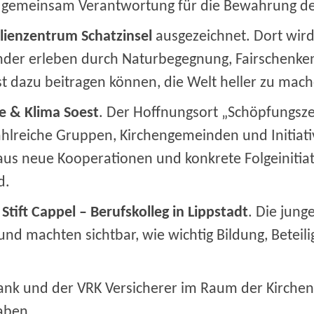
gemeinsam Verantwortung für die Bewahrung de
lienzentrum Schatzinsel
ausgezeichnet. Dort wir
Kinder erleben durch Naturbegegnung, Fairschenken
bst dazu beitragen können, die Welt heller zu mac
e & Klima Soest
. Der Hoffnungsort „Schöpfungsz
 zahlreiche Gruppen, Kirchengemeinden und Initia
us neue Kooperationen und konkrete Folgeinitiat
d.
s
Stift Cappel – Berufskolleg in Lippstadt
. Die jun
 und machten sichtbar, wie wichtig Bildung, Bete
Bank und der VRK Versicherer im Raum der Kirchen,
aben.