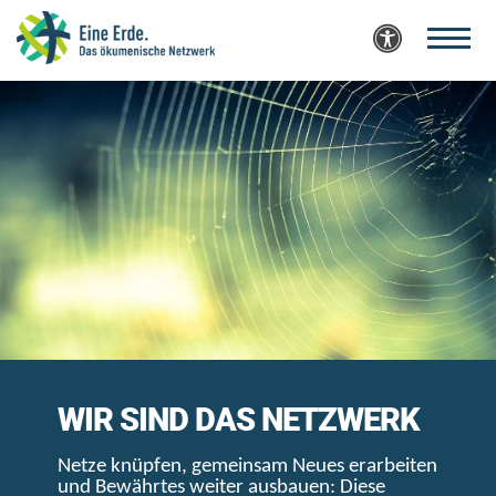
Zum Inhalt springen
WIR SIND DAS NETZWERK
Netze knüpfen, gemeinsam Neues erarbeiten
und Bewährtes weiter ausbauen: Diese