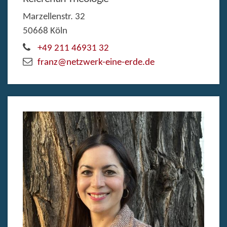
Marzellenstr. 32
50668
Köln
+49 211 46931 32
franz@netzwerk-eine-erde.de