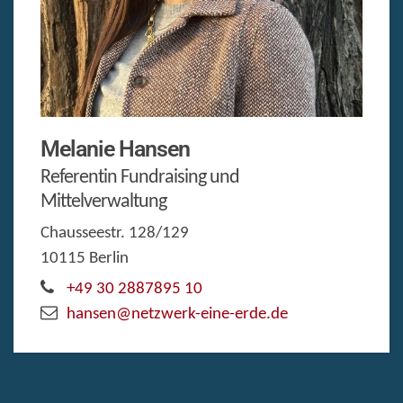
Melanie
Hansen
Referentin Fundraising und
Mittelverwaltung
Chausseestr. 128/129
10115
Berlin
+49 30 2887895 10
hansen@netzwerk-eine-erde.de