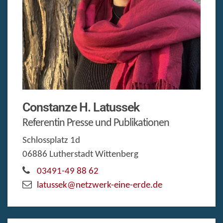
Constanze
H.
Latussek
Referentin Presse und Publikationen
Schlossplatz 1d
06886
Lutherstadt Wittenberg
03491-49 88 62
latussek@netzwerk-eine-erde.de